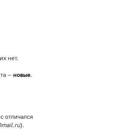
их нет.
нта —
новые
.
ес отличался
mail.ru
).