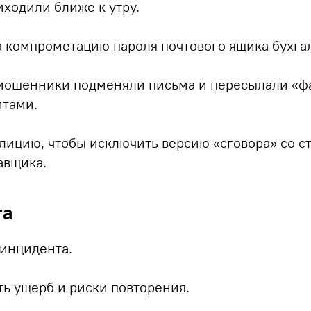
ходили ближе к утру.
а компрометацию пароля почтового ящика бухга
 мошенники подменяли письма и пересылали «ф
итами.
лицию, чтобы исключить версию «сговора» со с
авщика.
та
 инцидента.
ь ущерб и риски повторения.