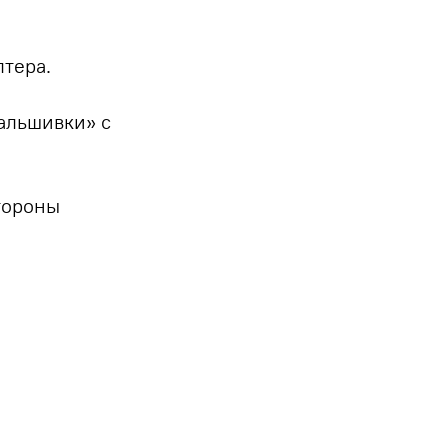
лтера.
альшивки» с
тороны