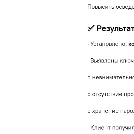
Повысить осведо
✅ Результа
· Установлено:
к
· Выявлены ключ
o невнимательно
o отсутствие пр
o хранение паро
· Клиент получи