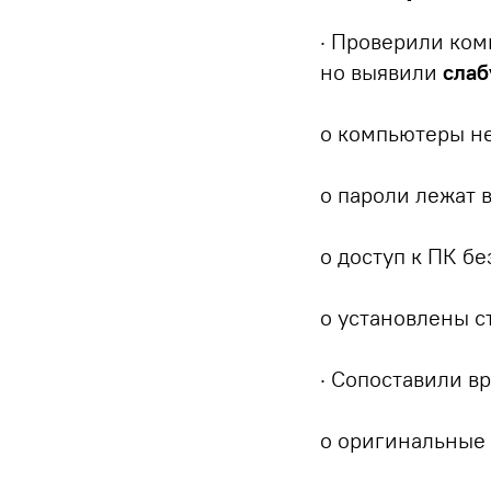
· Проверили ком
но выявили
слаб
o компьютеры не
o пароли лежат 
o доступ к ПК бе
o установлены с
· Сопоставили в
o оригинальные 