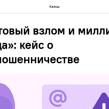
Кейсы
товый взлом и милл
а»: кейс о
мошенничестве