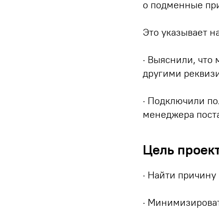
o подменные при
Это указывает н
· Выяснили, что
другими реквиз
· Подключили по
менеджера пост
Цель проек
· Найти причину
· Минимизироват