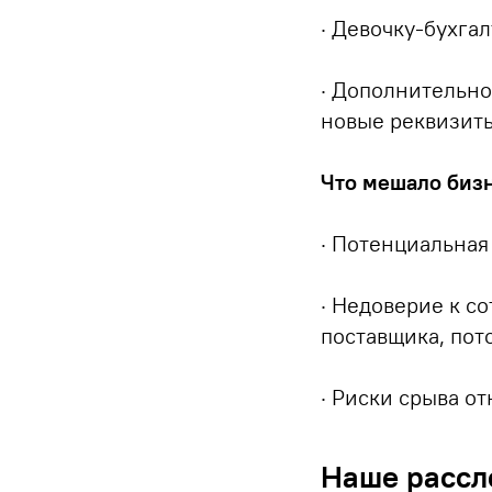
· Девочку-бухга
· Дополнительно
новые реквизит
Что мешало бизн
· Потенциальная 
· Недоверие к с
поставщика, пот
· Риски срыва о
Наше рассл