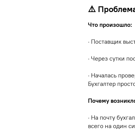
⚠️ Проблем
Что произошло:
· Поставщик выст
· Через сутки п
· Началась пров
Бухгалтер просто
Почему возникл
· На почту бухг
всего на один с