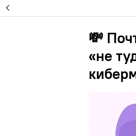
💸 Поч
«не туд
кибер