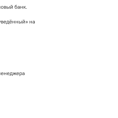
новый банк.
«уведённый» на
 менеджера