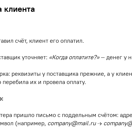
а клиента
авил счёт, клиент его оплатил.
оставщик уточняет:
«Когда оплатите?»
— денег у н
ерка: реквизиты у поставщика прежние, а у клие
 перебила их и провела оплату.
о:
алтера пришло письмо с поддельным счётом: адр
имвол (например,
company@mail.ru
→
compаny@